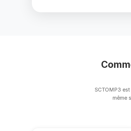
Comme
SCTOMP3 est co
même si