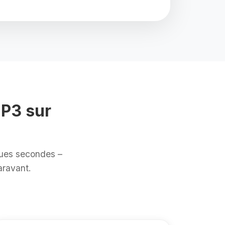
P3 sur
ques secondes –
aravant.