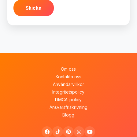
Skicka
Om oss
Kontakta oss
Användarvillkor
Integritetspolicy
DMCA-policy
Ansvarsfriskrivning
Blogg