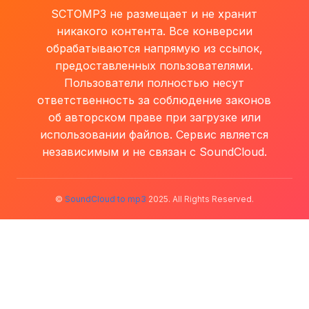
SCTOMP3 не размещает и не хранит
никакого контента. Все конверсии
обрабатываются напрямую из ссылок,
предоставленных пользователями.
Пользователи полностью несут
ответственность за соблюдение законов
об авторском праве при загрузке или
использовании файлов. Сервис является
независимым и не связан с SoundCloud.
©
SoundCloud to mp3
2025. All Rights Reserved.