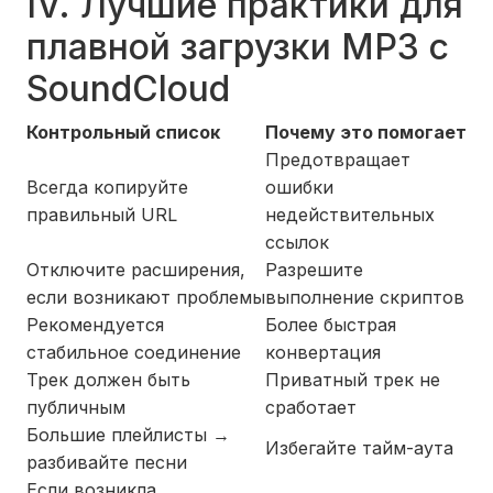
IV. Лучшие практики для
плавной загрузки MP3 с
SoundCloud
Контрольный список
Почему это помогает
Предотвращает
Всегда копируйте
ошибки
правильный URL
недействительных
ссылок
Отключите расширения,
Разрешите
если возникают проблемы
выполнение скриптов
Рекомендуется
Более быстрая
стабильное соединение
конвертация
Трек должен быть
Приватный трек не
публичным
сработает
Большие плейлисты →
Избегайте тайм-аута
разбивайте песни
Если возникла