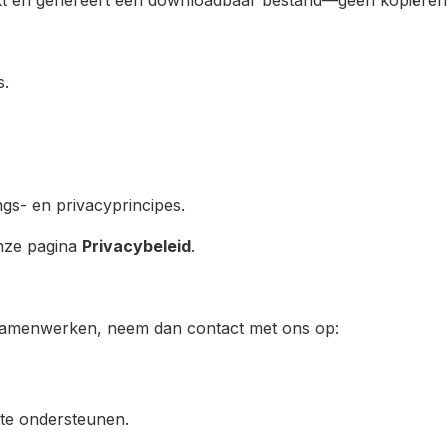
trekt en genereert een downloadbaar bestand—geen kopiëren
s.
gs- en privacyprincipes.
onze pagina
Privacybeleid
.
lt samenwerken, neem dan contact met ons op:
n te ondersteunen.