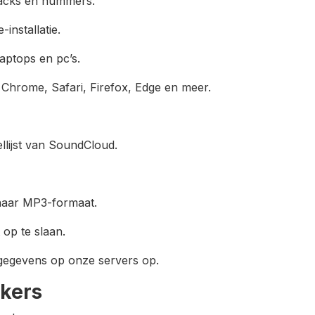
racks en nummers.
installatie.
laptops en pc’s.
 Chrome, Safari, Firefox, Edge en meer.
llijst van SoundCloud.
naar MP3-formaat.
op te slaan.
n gegevens op onze servers op.
ikers